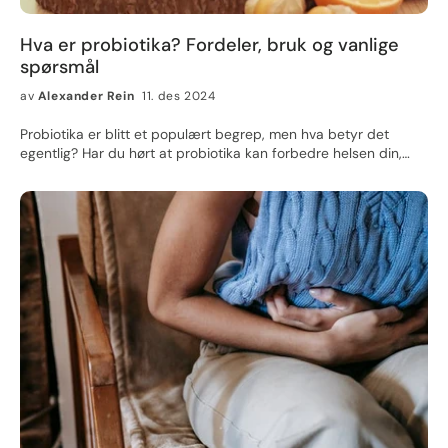
Hva er probiotika? Fordeler, bruk og vanlige
spørsmål
av
Alexander Rein
11. des 2024
Probiotika er blitt et populært begrep, men hva betyr det
egentlig? Har du hørt at probiotika kan forbedre helsen din,
styrke immunforsvaret, og til og med hjelpe med fordøyelsen?
Hvis ja, er du ikke alene! Men hva er egentlig probiotika,
hvordan fungerer de, og hva kan de gjøre for helsen din? I
denne artikkelen skal vi dykke inn i alt du trenger å vite om
probiotika, hva de er, hvordan de virker, og hvordan du kan
bruke dem for å få en bedre helse. Hva er probiotika?
Probiotika er levende mikroorganismer som, når de inntas i
riktig mengde, kan gi helsefordeler for verten (deg!). Dette kan
være forskjellige typer bakterier eller gjær, men de mest kjente
probiotiske bakteriene tilhører slektene Lactobacillus og
Bifidobacterium. Disse mikroskopiske organismene finnes
naturlig i tarmen vår, og deres viktigste jobb er å bidra til
balansen i tarmfloraen. En sunn tarmflora er essensiell for god
fordøyelse og et sterkt immunforsvar. Tarmene våre er hjem for
billioner av bakterier, både gode og dårlige. Når denne