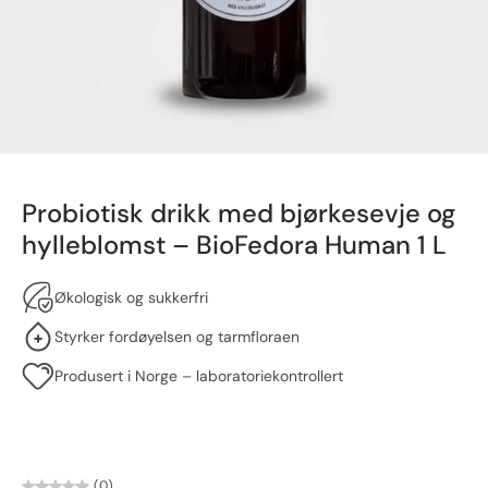
Probiotisk drikk med bjørkesevje og
hylleblomst – BioFedora Human 1 L
Økologisk og sukkerfri
Styrker fordøyelsen og tarmfloraen
Produsert i Norge – laboratoriekontrollert
(0)