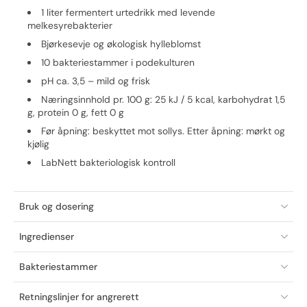
1 liter fermentert urtedrikk med levende
melkesyrebakterier
Bjørkesevje og økologisk hylleblomst
10 bakteriestammer i podekulturen
pH ca. 3,5 – mild og frisk
Næringsinnhold pr. 100 g: 25 kJ / 5 kcal, karbohydrat 1,5
g, protein 0 g, fett 0 g
Før åpning: beskyttet mot sollys. Etter åpning: mørkt og
kjølig
LabNett bakteriologisk kontroll
Bruk og dosering
Ingredienser
Bakteriestammer
Retningslinjer for angrerett