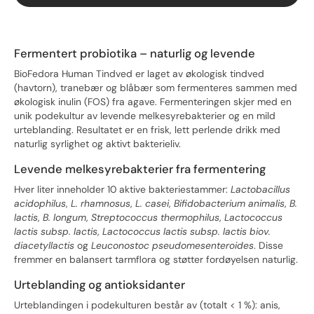
Fermentert probiotika – naturlig og levende
BioFedora Human Tindved er laget av økologisk tindved
(havtorn), tranebær og blåbær som fermenteres sammen med
økologisk inulin (FOS) fra agave. Fermenteringen skjer med en
unik podekultur av levende melkesyrebakterier og en mild
urteblanding. Resultatet er en frisk, lett perlende drikk med
naturlig syrlighet og aktivt bakterieliv.
Levende melkesyrebakterier fra fermentering
Hver liter inneholder 10 aktive bakteriestammer:
Lactobacillus
acidophilus
,
L. rhamnosus
,
L. casei
,
Bifidobacterium animalis
,
B.
lactis
,
B. longum
,
Streptococcus thermophilus
,
Lactococcus
lactis subsp. lactis
,
Lactococcus lactis subsp. lactis biov.
diacetyllactis
og
Leuconostoc pseudomesenteroides
. Disse
fremmer en balansert tarmflora og støtter fordøyelsen naturlig.
Urteblanding og antioksidanter
Urteblandingen i podekulturen består av (totalt < 1 %): anis,