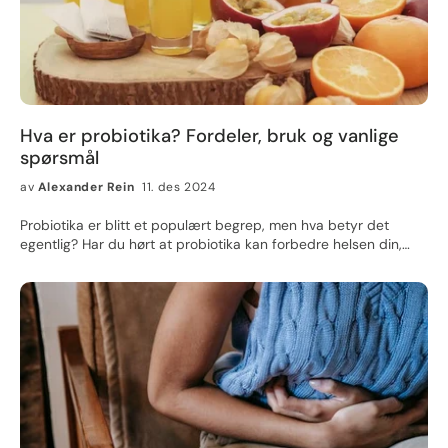
Hva er probiotika? Fordeler, bruk og vanlige
spørsmål
av
Alexander Rein
11. des 2024
Probiotika er blitt et populært begrep, men hva betyr det
egentlig? Har du hørt at probiotika kan forbedre helsen din,
styrke immunforsvaret, og til og med hjelpe med fordøyelsen?
Hvis ja, er du ikke alene! Men hva er egentlig probiotika,
hvordan fungerer de, og hva kan de gjøre for helsen din? I
denne artikkelen skal vi dykke inn i alt du trenger å vite om
probiotika, hva de er, hvordan de virker, og hvordan du kan
bruke dem for å få en bedre helse. Hva er probiotika?
Probiotika er levende mikroorganismer som, når de inntas i
riktig mengde, kan gi helsefordeler for verten (deg!). Dette kan
være forskjellige typer bakterier eller gjær, men de mest kjente
probiotiske bakteriene tilhører slektene Lactobacillus og